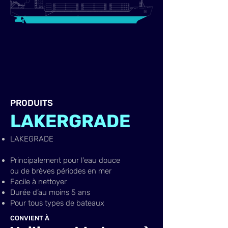
FINSULATE
LAKEGRADE
PRODUITS
LAKERGRADE
LAKEGRADE
Principalement pour l'eau douce
ou de brèves
périodes en mer
Facile
à nettoyer
Durée d’au
moins 5 ans​
Pour tous types de bateaux
CONVIENT À