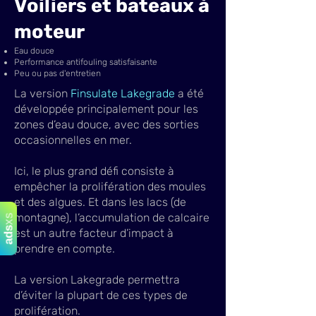
Voiliers et bateaux à
moteur
Eau douce
Performance antifouling satisfaisante
Peu ou pas d'entretien
La version
Finsulate Lakegrade
a été
développée principalement pour les
zones d’eau douce, avec des sorties
occasionnelles en mer.
Ici, le plus grand défi consiste à
empêcher la prolifération des moules
et des algues. Et dans les lacs (de
montagne), l’accumulation de calcaire
xs
ads
est un autre facteur d’impact à
prendre en compte.
La version Lakegrade permettra
d’éviter la plupart de ces types de
prolifération.