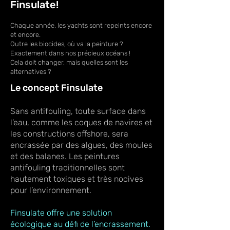
Finsulate!
Chaque année, les yachts sont repeints encore
et encore.
Outre les biocides, où va la peinture ?
Exactement dans nos précieux océans !
Cela doit changer, mais quelles sont les
alternatives ?
Le concept Finsulate
Sans antifouling, toute surface dans
l’eau, comme les coques de navires et
les constructions offshore, sera
encrassée par des algues, des moules
et des balanes. Les peintures
antifouling traditionnelles sont
hautement toxiques et très nocives
pour l’environnement.
Finsulate offre une solution
écologique au défi de l’encrassement.