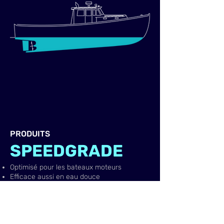
FINSULATE
SPEEDGRADE
PRODUITS
​SPEEDGRADE
Optimisé pour les bateaux moteurs
Efficace aussi en eau douce
Nettoyage facile
Durée d’au moins 5 ans
Pour les bateau à coques (semi-) planantes
Finsulate Speedgrade est développé