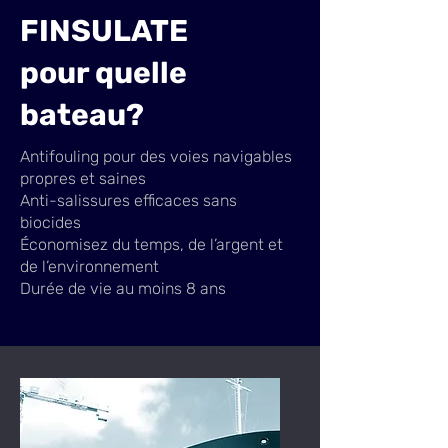
FINSULATE
pour quelle
bateau?
Antifouling pour des voies navigables
propres et saines
Anti-salissures efficaces sans
biocides
Économisez du temps, de l’argent et
de l’environnement
Durée de vie au moins 8 ans